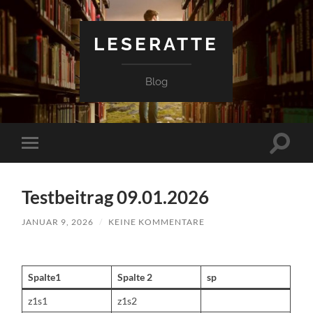
LESERATTE
Blog
Suchfe
Mobile-
ein-/a
Menü
ein-/ausblenden
Testbeitrag 09.01.2026
JANUAR 9, 2026
/
KEINE KOMMENTARE
Spalte1
Spalte 2
sp
z1s1
z1s2