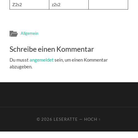
Z2s2
z2s2
Allgemein
Schreibe einen Kommentar
Du musst
angemeldet
sein, um einen Kommentar
abzugeben.
© 2026
LESERATTE
—
HOCH ↑