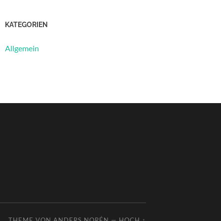
KATEGORIEN
Allgemein
THEME VON
ANDERS NORÉN
—
HOCH ↑