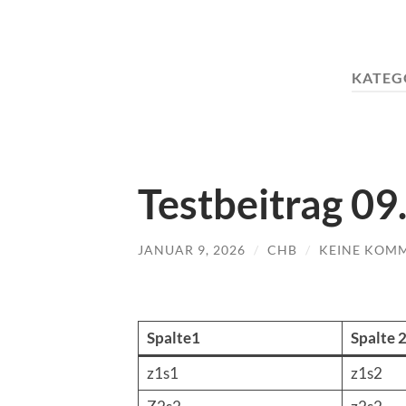
KATEG
Testbeitrag 09
JANUAR 9, 2026
/
CHB
/
KEINE KOM
Spalte1
Spalte 
z1s1
z1s2